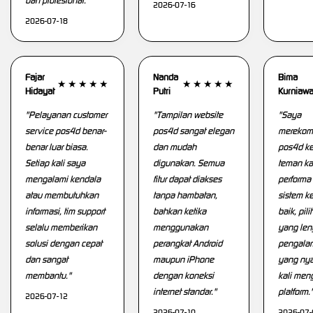
2026-07-18
Fajar
Nanda
Bima
★★★★★
★★★★★
Hidayat
Putri
Kurniaw
"Pelayanan customer
"Tampilan website
"Saya
service pos4d benar-
pos4d sangat elegan
merekom
benar luar biasa.
dan mudah
pos4d k
Setiap kali saya
digunakan. Semua
teman ka
mengalami kendala
fitur dapat diakses
performa 
atau membutuhkan
tanpa hambatan,
sistem 
informasi, tim support
bahkan ketika
baik, pil
selalu memberikan
menggunakan
yang len
solusi dengan cepat
perangkat Android
pengala
dan sangat
maupun iPhone
yang nya
membantu."
dengan koneksi
kali men
internet standar."
platform.
2026-07-12
2026-07-10
2026-07-