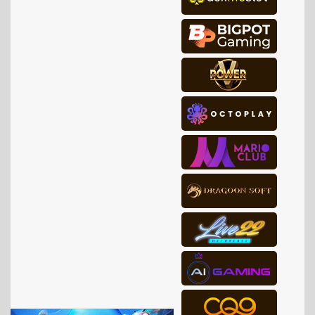
Mahjong Wins 2
p***t
IDR
442,800.00
Sweet Bonanza 1000
du****e
IDR
432,440.00
Mahjong Wins 3 – Black
Scatter