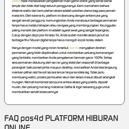
simple dan tidak ribet bagi seluruh penggunanya. Kami memahami bahwa
efisiensi waktu dan kemudahan akses adalah prioritas utama bagi para pemain
masa kini. Oleh karena itu, platform ini dirancang dengan antarmuka yang
sangat ramah pengguna, memungkinkan Anda menelusuri berbagai permainan
tanpa harus melalui tahapan atau navigasi yang membingungkan. Keunggulan
paling menarik dari platform ini adalah syarat awal yang sangat terjangkau.
Cukup dengan depo pos 4d atau 5k, Anda sudah memiliki akses penuh ke
berbagai fitur hiburan digital tanpa harus merogoh kocek terlalu dalam.
Hanya dengan modal yang minim tersebut,
pos 4d
menyajikan deretan
permainan yang telah dioptimalkan untuk memberikan peluang kemenangan
yang fantastis, memberikan Anda pengalaman bermain gacor 100%. Setiap
sesi permainan didukung oleh server yang stabil dan responsif di berbagai
perangkat, baik ponsel pintar maupun desktop, memastikan Anda bisa langsung
mainkan pilihan slot favorit secara lancar tanpa kendala lag. Tidak perlu
membuang waktu, proses pembuatan akun dan akses masuk dibuat sesingkat
mungkin. Nikmati kombinasi sempurna antara akses yang praktis, deposit
murah, dan peluang menang maksimal. Daftar & login sekarang juga untuk
membuktikan sendiri keseruannya!
FAQ pos4d PLATFORM HIBURAN
ONLINE