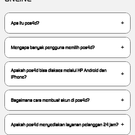
+
Apa itu pos4d?
pos4d merupakan platform hiburan online yang menghadirkan
+
berbagai pilihan permainan digital dengan teknologi modern,
Mengapa banyak pengguna memilih pos4d?
tampilan responsif, serta sistem yang mudah digunakan. Platform ini
dirancang agar pengguna dapat menikmati pengalaman yang
nyaman melalui desktop maupun smartphone dengan performa
pos4d menawarkan antarmuka yang sederhana, proses akses yang
Apakah pos4d bisa diakses melalui HP Android dan
yang stabil.
cepat, pilihan permainan yang lengkap, serta dukungan layanan
+
iPhone?
pelanggan selama 24 jam. Kombinasi tersebut menjadikan platform
ini sebagai salah satu pilihan favorit bagi pengguna yang
mengutamakan kenyamanan dan kemudahan.
Ya. pos4d telah dioptimalkan untuk berbagai perangkat seperti
+
Android, iPhone, tablet, dan komputer. Pengguna tidak perlu
Bagaimana cara membuat akun di pos4d?
khawatir mengenai tampilan maupun performa karena seluruh fitur
dapat berjalan dengan baik pada berbagai ukuran layar.
Untuk membuat akun, cukup klik tombol Daftar, isi data yang diminta
+
secara lengkap, buat username dan password yang aman, lalu
Apakah pos4d menyediakan layanan pelanggan 24 jam?
selesaikan proses verifikasi. Setelah akun berhasil dibuat, pengguna
dapat langsung mengakses seluruh fitur yang tersedia di pos4d.