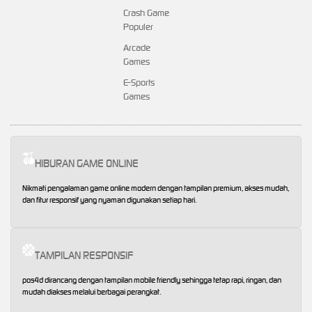
Populer
Arcade
Games
E-Sports
Games
HIBURAN GAME ONLINE
Nikmati pengalaman game online modern dengan tampilan premium, akses mudah,
dan fitur responsif yang nyaman digunakan setiap hari.
TAMPILAN RESPONSIF
pos4d dirancang dengan tampilan mobile friendly sehingga tetap rapi, ringan, dan
mudah diakses melalui berbagai perangkat.